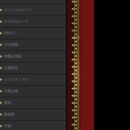
エンジェルカード
オラクルカード
0学占い
六壬神課
宿曜占星術
九星気学
スピリチュアル
六星占術
霊視
数秘術
手相