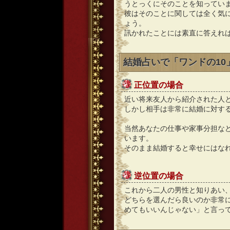
うとっくにそのことを知ってい
彼はそのことに関しては全く気
ょう。
訊かれたことには素直に答えれ
結婚占いで「ワンドの1
正位置の場合
近い将来友人から紹介された人
しかし相手は非常に結婚に対す
当然あなたの仕事や家事分担な
います。
そのまま結婚すると幸せにはな
逆位置の場合
これから二人の男性と知りあい
どちらを選んだら良いのか非常
めてもいいんじゃない」と言っ