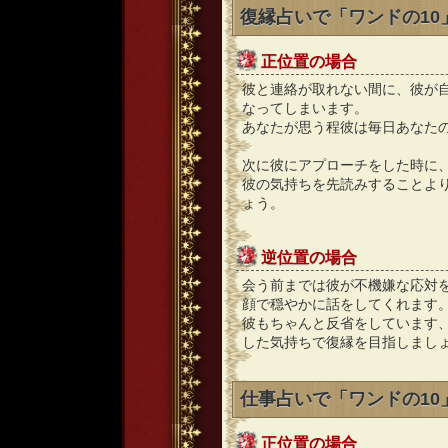
復縁占いで「ワンドの1
正位置の場合
彼と連絡が取れない間に、彼が
なってしまいます。
あなたが思う程彼は毎日あなた
次に彼にアプローチをした時に
彼の気持ちを先読みすることよ
ょう。
逆位置の場合
会う前までは彼が不機嫌な応対
顔で穏やかに話をしてくれます
彼もちゃんと反省をしています
した気持ちで復縁を目指しまし
仕事占いで「ワンドの1
正位置の場合