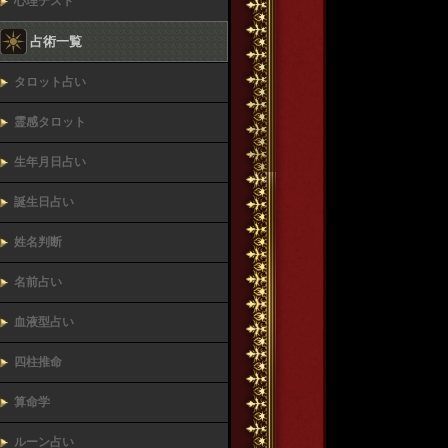
心理テスト
占術一覧
タロット占い
霊感タロット
生年月日占い
誕生日占い
姓名判断
名前占い
血液型占い
四柱推命
算命学
ルーン占い