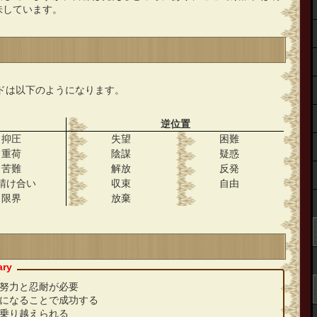
味しています。
ドは以下のようになります。
逆位置
抑圧
失望
困難
重荷
陰謀
疑惑
苦難
解放
反発
請け合い
収束
自由
限界
放棄
努力と忍耐が必要
になることで成功する
乗り越えられる