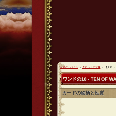
恋愛占いペナル
＞
タロットの意味
＞
【タロッ
ワンドの10 - TEN OF W
カードの絵柄と性質