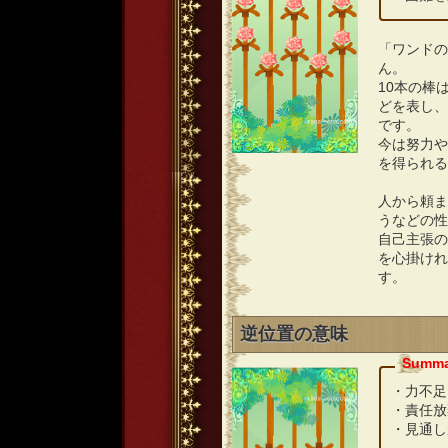
「ワンドの
ん。
10本の棒
どを表し、
です。
今は努力や
を得られる
人から頼ま
うなどの性
自己主張の
を心掛けれ
す。
逆位置の意味
・力不足
・責任放
・見通し