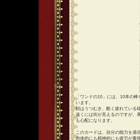
「ワンドの10」には、10本の
います。
顔はうつむき、酷く疲れている
遠くには街が見えるのですが、
も心配になります。
このカードは、自分の能力を過
肉体的にも精神的にも疲労が蓄