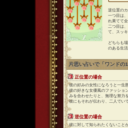
逆位置のカ
一つ目は、
れ果てて全
二つ目は、
て、スッキ
どちらも場
のある生活
片思い占いで「ワンドの
正位置の場合
彼の好みの女性になろうと一生
彼の好きな女優風のファッショ
みを合わせたりと、無理な努力
彼にもそれが伝わり、二人でい
逆位置の場合
彼に対して知られたくないこと