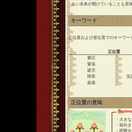
るい未来が開けていることも意
キーワード
正位置および逆位置でのキーワー
正位置
重圧
緊張
疲労
障害
安
超過
正位置の意味
・大きな
・前向き
・困難を