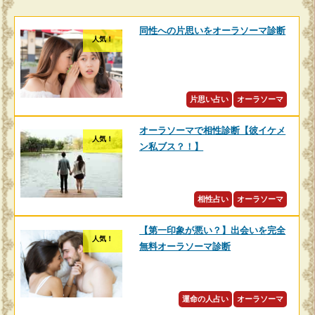
同性への片思いをオーラソーマ診断
人気！
片思い占い
オーラソーマ
オーラソーマで相性診断【彼イケメ
人気！
ン私ブス？！】
相性占い
オーラソーマ
【第一印象が悪い？】出会いを完全
人気！
無料オーラソーマ診断
運命の人占い
オーラソーマ