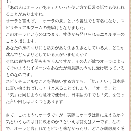
す。
「あの人はオーラがある」といった使い方で日常会話でも使われ
ることがありますね。
オーラと言えば、「オーラの泉」という番組でも有名になり、ス
ピリチュアルブームの先駆けとなりました。
このオーラというのはつまり、物体から発せられるエネルギーの
ことを指します。
あなたの身の回りにも活力があり生き生きとしている人、どこか
沈んでどんよりとしている人がいませんか？
それは表情や姿勢ももちろんですが、その人が放つオーラによっ
てそのようなイメージをあなたが無意識のうちに受け取っている
ものなのです。
スピリチュアルなことを毛嫌いする方でも、「気」という日本語
に言い換えればしっくりと来ることでしょう。「オーラ」と
「気」は同じような意味で使われ、日本語の中でも「気」を使っ
た言い回しはいくつもあります。
さて、このようなオーラですが、実際にオーラは目に見えるか？
気というものは目に映るのか？といえば答えはノーです。なの
で、オーラと言われてもピンと来なかったり、どこか胡散臭く感