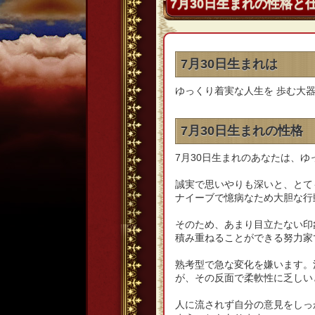
7月30日生まれの性格と
7月30日生まれは
ゆっくり着実な人生を 歩む大
7月30日生まれの性格
7月30日生まれのあなたは、
誠実で思いやりも深いと、とて
ナイーブで憶病なため大胆な行
そのため、あまり目立たない印
積み重ねることができる努力家
熟考型で急な変化を嫌います。
が、その反面で柔軟性に乏しい
人に流されず自分の意見をしっ