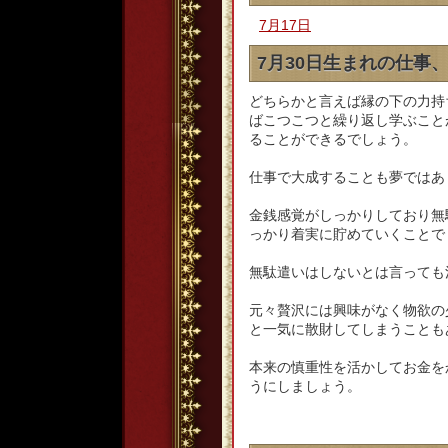
7月17日
7月30日生まれの仕事
どちらかと言えば縁の下の力持
ばこつこつと繰り返し学ぶこと
ることができるでしょう。
仕事で大成することも夢ではあ
金銭感覚がしっかりしており無
っかり着実に貯めていくことで
無駄遣いはしないとは言っても
元々贅沢には興味がなく物欲の
と一気に散財してしまうことも
本来の慎重性を活かしてお金を
うにしましょう。