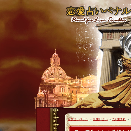
恋愛占いペナル
＞
誕生日占い
＞
7月生まれ
＞