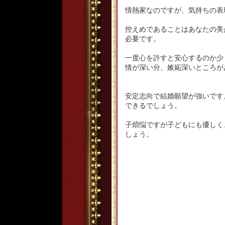
情熱家なのですが、気持ちの表
控えめであることはあなたの美
必要です。
一度心を許すと安心するのか少
情が深い分、嫉妬深いところが
安定志向で結婚願望が強いです
できるでしょう。
子煩悩ですが子どもにも優しく
しょう。