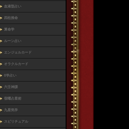
血液型占い
四柱推命
算命学
ルーン占い
エンジェルカード
オラクルカード
0学占い
六壬神課
宿曜占星術
九星気学
スピリチュアル