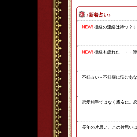
♪新着占い♪
NEW!
復縁の連絡は待つ？す
NEW!
復縁も疲れた・・・諦
不妊占い - 不妊症に悩むあ
恋愛相手ではなく親友に。
長年の片思い。この片思いは