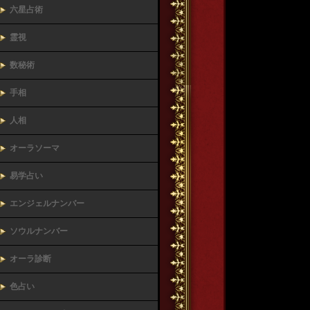
六星占術
霊視
数秘術
手相
人相
オーラソーマ
易学占い
エンジェルナンバー
ソウルナンバー
オーラ診断
色占い