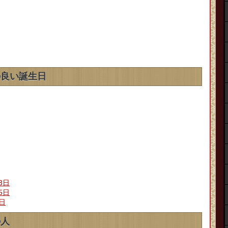
の良い誕生日
3日
5日
5日
の人