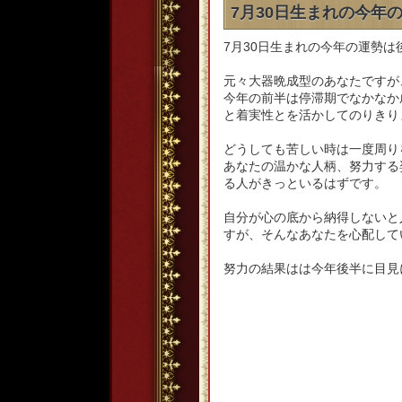
7月30日生まれの今年
7月30日生まれの今年の運勢
元々大器晩成型のあなたですが
今年の前半は停滞期でなかなか
と着実性とを活かしてのりきり
どうしても苦しい時は一度周り
あなたの温かな人柄、努力する
る人がきっといるはずです。
自分が心の底から納得しないと
すが、そんなあなたを心配して
努力の結果はは今年後半に目見