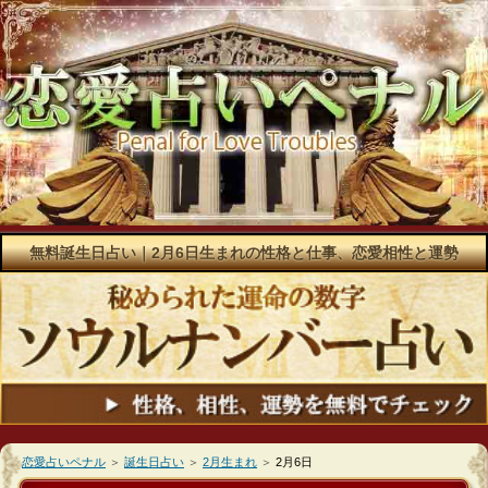
無料誕生日占い｜2月6日生まれの性格と仕事、恋愛相性と運勢
恋愛占いペナル
＞
誕生日占い
＞
2月生まれ
＞
2月6日