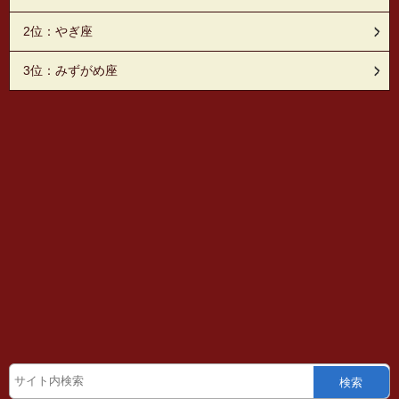
2位：やぎ座
3位：みずがめ座
検索