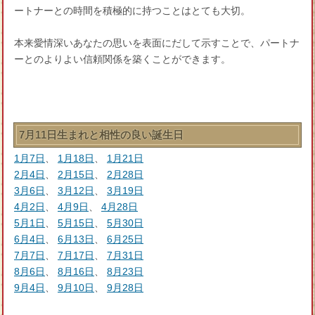
ートナーとの時間を積極的に持つことはとても大切。
本来愛情深いあなたの思いを表面にだして示すことで、パートナ
ーとのよりよい信頼関係を築くことができます。
7月11日生まれと相性の良い誕生日
1月7日
、
1月18日
、
1月21日
2月4日
、
2月15日
、
2月28日
3月6日
、
3月12日
、
3月19日
4月2日
、
4月9日
、
4月28日
5月1日
、
5月15日
、
5月30日
6月4日
、
6月13日
、
6月25日
7月7日
、
7月17日
、
7月31日
8月6日
、
8月16日
、
8月23日
9月4日
、
9月10日
、
9月28日