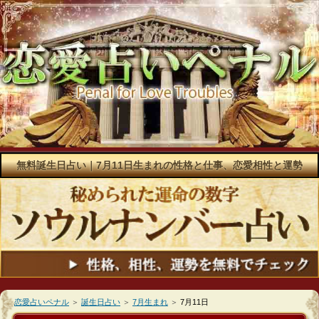
無料誕生日占い｜7月11日生まれの性格と仕事、恋愛相性と運勢
恋愛占いペナル
＞
誕生日占い
＞
7月生まれ
＞
7月11日