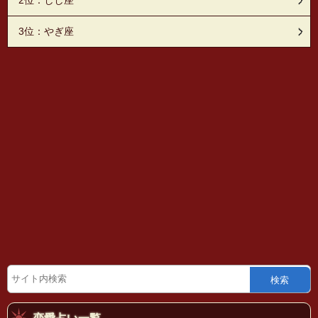
3位：やぎ座
検索