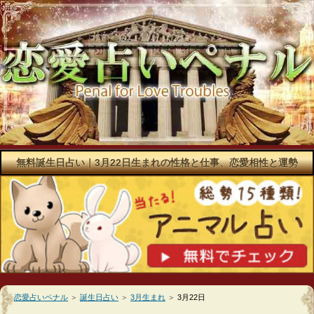
無料誕生日占い｜3月22日生まれの性格と仕事、恋愛相性と運勢
恋愛占いペナル
＞
誕生日占い
＞
3月生まれ
＞
3月22日