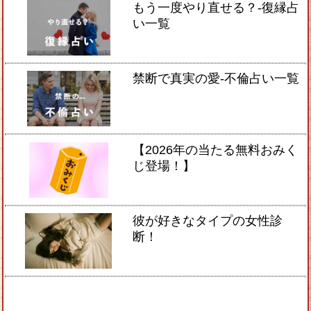
もう一度やり直せる？-復縁占
い一覧
禁断で真実の愛-不倫占い一覧
【2026年の当たる無料おみく
じ登場！】
彼が好きなタイプの女性診
断！