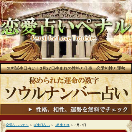
無料誕生日占い｜3月27日生まれの性格と仕事、恋愛相性と運勢
恋愛占いペナル
＞
誕生日占い
＞
3月生まれ
＞
3月27日