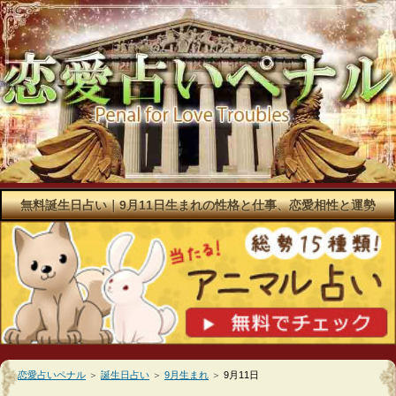
無料誕生日占い｜9月11日生まれの性格と仕事、恋愛相性と運勢
恋愛占いペナル
＞
誕生日占い
＞
9月生まれ
＞
9月11日