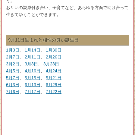
う。
お互いの親戚付き合い、子育てなど、あらゆる方面で助け合って
生きてゆくことができます。
9月11日生まれと相性の良い誕生日
1月3日
、
1月14日
、
1月30日
2月7日
、
2月11日
、
2月26日
3月2日
、
3月8日
、
3月28日
4月5日
、
4月16日
、
4月24日
5月7日
、
5月15日
、
5月21日
6月3日
、
6月13日
、
6月29日
7月6日
、
7月17日
、
7月22日