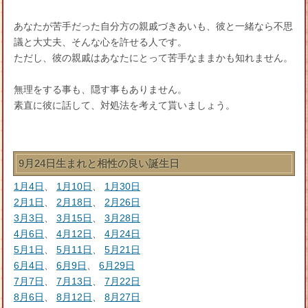
あなたが苦手だった自分方の親戚づきあいも、彼と一緒なら不思
議と大丈夫、そんな心を許せる人です。
ただし、彼の親戚はあなたにとって苦手なままかも知れません。
無理をする事も、隠す事もありません。
素直に彼に話して、対処法を考えて貰いましょう。
9月24日生まれと相性の良い誕生日
1月4日
、
1月10日
、
1月30日
2月1日
、
2月18日
、
2月26日
3月3日
、
3月15日
、
3月28日
4月6日
、
4月12日
、
4月24日
5月1日
、
5月11日
、
5月21日
6月4日
、
6月9日
、
6月29日
7月7日
、
7月13日
、
7月22日
8月6日
、
8月12日
、
8月27日