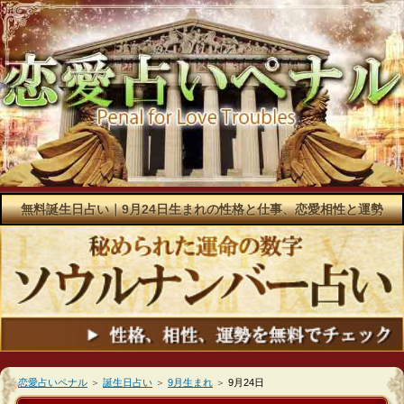
無料誕生日占い｜9月24日生まれの性格と仕事、恋愛相性と運勢
恋愛占いペナル
＞
誕生日占い
＞
9月生まれ
＞
9月24日