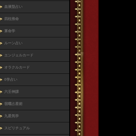
血液型占い
四柱推命
算命学
ルーン占い
エンジェルカード
オラクルカード
0学占い
六壬神課
宿曜占星術
九星気学
スピリチュアル