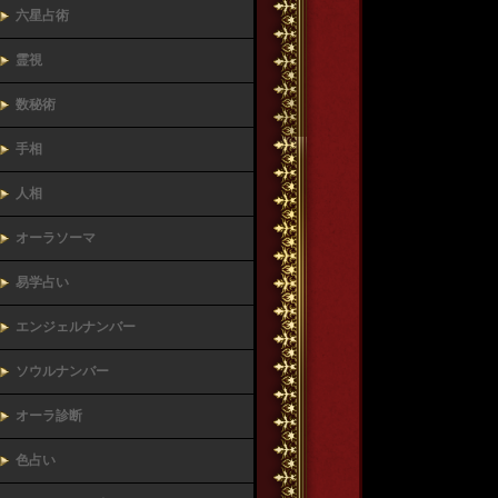
六星占術
霊視
数秘術
手相
人相
オーラソーマ
易学占い
エンジェルナンバー
ソウルナンバー
オーラ診断
色占い