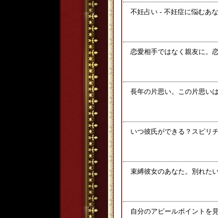
不妊占い - 不妊症に悩むあ
恋愛相手ではなく親友に。
長年の片思い。この片思いは
いつ彼氏ができる？スピリ
束縛彼女のあなた。別れた
自分のアピールポイントを