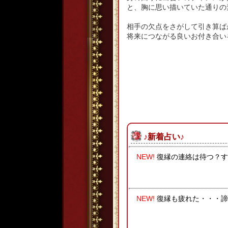
と、胸に思い描いていた通りの
相手の欠点をさがして引き算ば
将来につながる良いお付き合い
♪新着占い♪
NEW!
復縁の連絡は待つ？す
NEW!
復縁も疲れた・・・諦