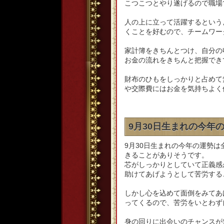
こつこつとやり遂げるので職場
人の上に立って活躍するという
くことを好むので、チームワー
家計簿をきちんとつけ、自分の
お金の流れをきちんと把握でき
財布のひもをしっかりと占めて
や交際費にはお金を気持ちよく
9月30日生まれの今年
9月30日生まれの今年の運勢
きることがありそうです。
芯がしっかりとしていて正義感
助けてあげようとして苦労する
しかし心を込めて面倒をみてあ
ってくるので、苦労をいとわず
身の回りに出会いのチャンスが