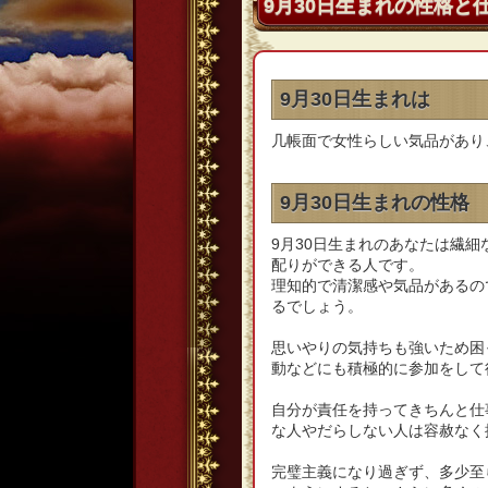
9月30日生まれの性格と
9月30日生まれは
几帳面で女性らしい気品があり
9月30日生まれの性格
9月30日生まれのあなたは繊
配りができる人です。
理知的で清潔感や気品があるの
るでしょう。
思いやりの気持ちも強いため困
動などにも積極的に参加をして
自分が責任を持ってきちんと仕
な人やだらしない人は容赦なく
完璧主義になり過ぎず、多少至