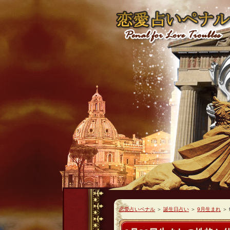
恋愛占いペナル
＞
誕生日占い
＞
9月生まれ
＞