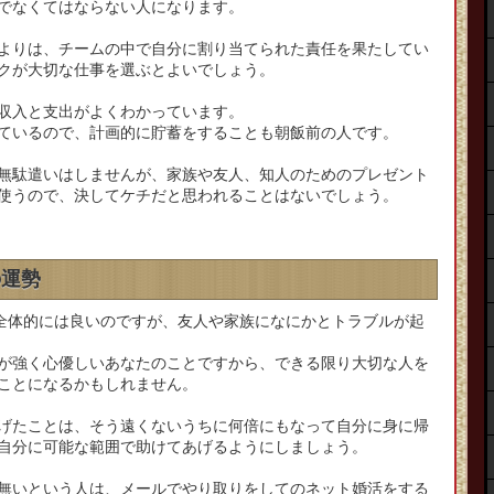
でなくてはならない人になります。
よりは、チームの中で自分に割り当てられた責任を果たしてい
クが大切な仕事を選ぶとよいでしょう。
収入と支出がよくわかっています。
ているので、計画的に貯蓄をすることも朝飯前の人です。
無駄遣いはしませんが、家族や友人、知人のためのプレゼント
使うので、決してケチだと思われることはないでしょう。
の運勢
は全体的には良いのですが、友人や家族になにかとトラブルが起
が強く心優しいあなたのことですから、できる限り大切な人を
ことになるかもしれません。
げたことは、そう遠くないうちに何倍にもなって自分に身に帰
自分に可能な範囲で助けてあげるようにしましょう。
無いという人は、メールでやり取りをしてのネット婚活をする