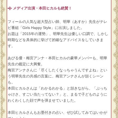
メディア出演・本田ヒカルも絶賛！
フィールの人気な超大型占い師、明華（あすか）先生がテレ
ビ番組「Girls Happy Style」に出演しました。
お題は「2015年の運勢」、明華先生は優しい口調で、しかし
時期などを具体的に挙げて的確なアドバイスをしていきま
す。
あびる優・梅宮アンナ・本田ヒカルの豪華メンバーも、明華
先生の鑑定に大興奮。
梅宮アンナさんに「尽くしたくなっちゃうんですよね」とい
う明華先生の共感の言葉に、梅宮アンナさんが頷くシーン
も。
本田ヒカルさんは「わかるわかる」と頷きながら、「ぶっち
ゃけさ、すごい当たってない？」と、まるで子どものように
わくわくした顔で声を弾ませていました。
本田ヒカルさんもお墨付きの占い、ぜひ試してみてはいかが