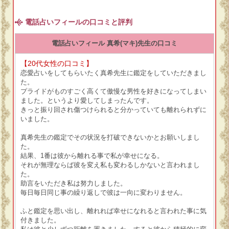
電話占いフィールの口コミと評判
電話占いフィール 真希(マキ)先生の口コミ
【20代女性の口コミ】
恋愛占いをしてもらいたく真希先生に鑑定をしていただきまし
た。
プライドがものすごく高くて傲慢な男性を好きになってしまい
ました。というより愛してしまったんです。
きっと振り回され傷つけられると分かっていても離れられずに
いました。
真希先生の鑑定でその状況を打破できないかとお願いしまし
た。
結果、1番は彼から離れる事で私が幸せになる。
それが無理ならば彼を変え私も変わるしかないと言われまし
た。
助言をいただき私は努力しました。
毎日毎日同じ事の繰り返しで彼は一向に変わりません。
ふと鑑定を思い出し、離れれば幸せになれると言われた事に気
付きました。