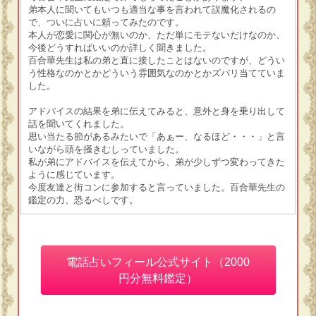
弟本人に聞いてもいつも適当な事を言われて誤魔化されるの
で、ついに占いに頼ってみたのです。
本人が恋愛に関心が無いのか、ただ単にモテないだけなのか、
今後どうすればいいのか詳しく聞きました。
百合華先生は私の弟と直に接したことはないのですが、どうい
う性格なのかとかどういう雰囲気なのかとかズバリ当てていま
した。
アドバイスの結果を弟に伝えてみると、意外と身を乗り出して
話を聞いてくれました。
思い当たる節があるみたいで「あぁー、なるほど・・・」と言
いながら頭を掻きむしっていました。
私が弟にアドバイスを伝えてから、弟が少しずつ変わってきた
ように感じています。
今度友達と街コンに参加すると言っていました。百合華先生の
鑑定の力、恐るべしです。
電話占いフィール公式サイト（2000
円分無料鑑定）