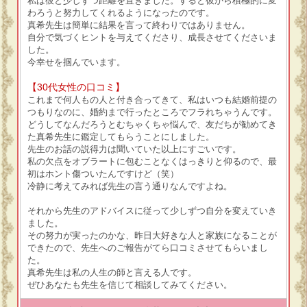
私は彼と少しずつ距離を置きました。すると彼から積極的に変
わろうと努力してくれるようになったのです。
真希先生は簡単に結果を言って終わりではありません。
自分で気づくヒントを与えてくださり、成長させてくださいま
した。
今幸せを掴んでいます。
【30代女性の口コミ】
これまで何人もの人と付き合ってきて、私はいつも結婚前提の
つもりなのに、婚約まで行ったところでフラれちゃうんです。
どうしてなんだろうとむちゃくちゃ悩んで、友だちが勧めてき
た真希先生に鑑定してもらうことにしました。
先生のお話の説得力は聞いていた以上にすごいです。
私の欠点をオブラートに包むことなくはっきりと仰るので、最
初はホント傷ついたんですけど（笑）
冷静に考えてみれば先生の言う通りなんですよね。
それから先生のアドバイスに従って少しずつ自分を変えていき
ました。
その努力が実ったのかな、昨日大好きな人と家族になることが
できたので、先生へのご報告がてら口コミさせてもらいまし
た。
真希先生は私の人生の師と言える人です。
ぜひあなたも先生を信じて相談してみてください。