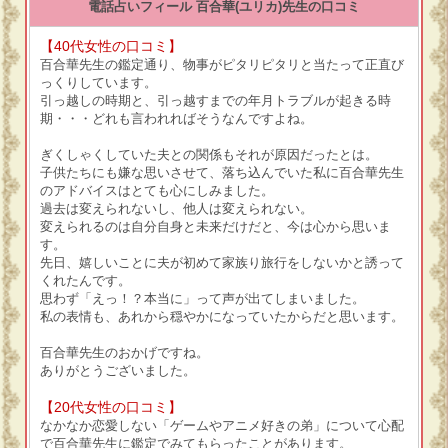
電話占いフィール 百合華(ユリカ)先生の口コミ
【40代女性の口コミ】
百合華先生の鑑定通り、物事がピタリピタリと当たって正直び
っくりしています。
引っ越しの時期と、引っ越すまでの年月トラブルが起きる時
期・・・どれも言われればそうなんですよね。
ぎくしゃくしていた夫との関係もそれが原因だったとは。
子供たちにも嫌な思いさせて、落ち込んでいた私に百合華先生
のアドバイスはとても心にしみました。
過去は変えられないし、他人は変えられない。
変えられるのは自分自身と未来だけだと、今は心から思いま
す。
先日、嬉しいことに夫が初めて家族り旅行をしないかと誘って
くれたんです。
思わず「えっ！？本当に」って声が出てしまいました。
私の表情も、あれから穏やかになっていたからだと思います。
百合華先生のおかげですね。
ありがとうございました。
【20代女性の口コミ】
なかなか恋愛しない「ゲームやアニメ好きの弟」について心配
で百合華先生に鑑定でみてもらったことがあります。