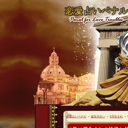
恋愛占いペナル
＞
誕生日占い
＞
5月生まれ
＞