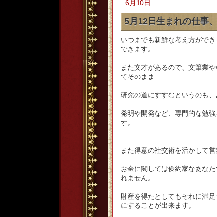
6月10日
5月12日生まれの仕事
いつまでも新鮮な考え方ができ
できます。
また文才があるので、文筆業や
てそのまま
研究の道にすすむというのも、
発明や開発など、専門的な勉強
す。
また得意の社交術を活かして営
お金に関しては倹約家なあなた
れません。
財産を得たとしてもそれに満足
にすることが出来ます。