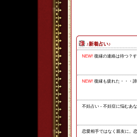
♪新着占い♪
NEW!
復縁の連絡は待つ？す
NEW!
復縁も疲れた・・・諦
不妊占い - 不妊症に悩むあ
恋愛相手ではなく親友に。