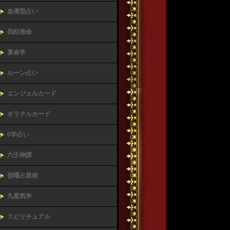
血液型占い
四柱推命
算命学
ルーン占い
エンジェルカード
オラクルカード
0学占い
六壬神課
宿曜占星術
九星気学
スピリチュアル