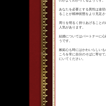
のかよくわかってるようです。
あなたを必要とする異性は途切
ることが精神状態をより充足さ
周りを明るく持りあげることの
人気があります。
結婚についてはパートナーに心
うです。
嫉妬心も時にはかわいらしいも
ころを常に自分のそばに寄せて
にいてください。