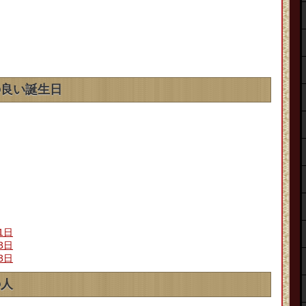
の良い誕生日
1日
3日
3日
の人