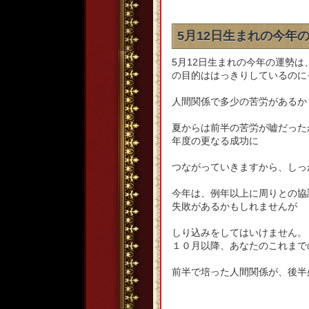
5月12日生まれの今年
5月12日生まれの今年の運勢
の目的ははっきりしているのに
人間関係で多少の苦労があるか
夏からは前半の苦労が嘘だった
年度の更なる成功に
つながっていきますから、しっ
今年は、例年以上に周りとの協
失敗があるかもしれませんが
しり込みをしてはいけません。
１０月以降、あなたのこれまで
前半で培った人間関係が、後半