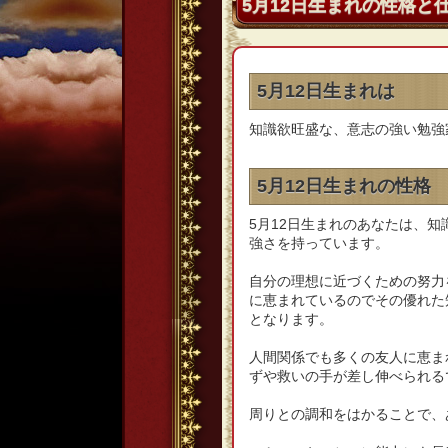
5月12日生まれの性格と
5月12日生まれは
知識欲旺盛な、意志の強い勉強
5月12日生まれの性格
5月12日生まれのあなたは、
強さを持っています。
自分の理想に近づくための努力
に恵まれているのでその優れた
となります。
人間関係でも多くの友人に恵ま
ずや救いの手が差し伸べられる
周りとの調和をはかることで、