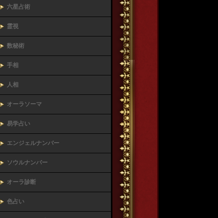
六星占術
霊視
数秘術
手相
人相
オーラソーマ
易学占い
エンジェルナンバー
ソウルナンバー
オーラ診断
色占い