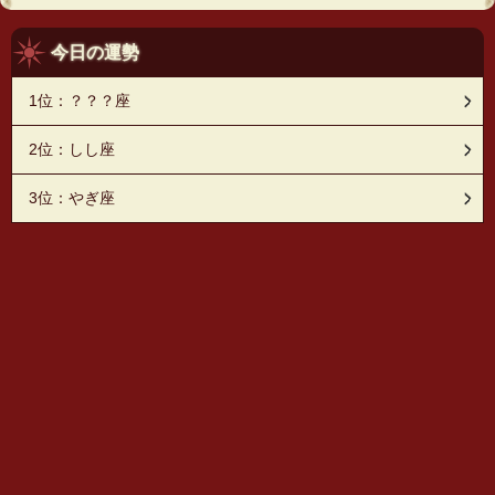
今日の運勢
1位：？？？座
2位：しし座
3位：やぎ座