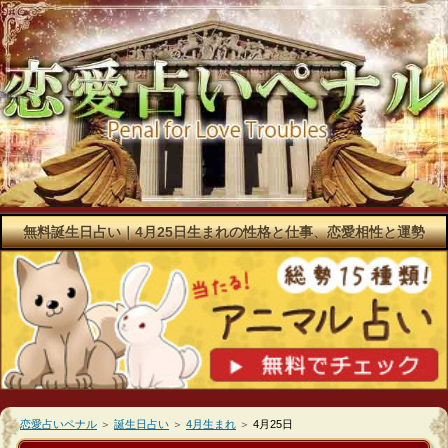
無料誕生日占い｜4月25日生まれの性格と仕事、恋愛相性と運勢
恋愛占いペナル
＞
誕生日占い
＞
4月生まれ
＞
4月25日