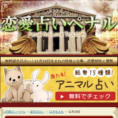
無料誕生日占い｜11月19日生まれの性格と仕事、恋愛相性と運勢
恋愛占いペナル
＞
誕生日占い
＞
11月生まれ
＞
11月19日