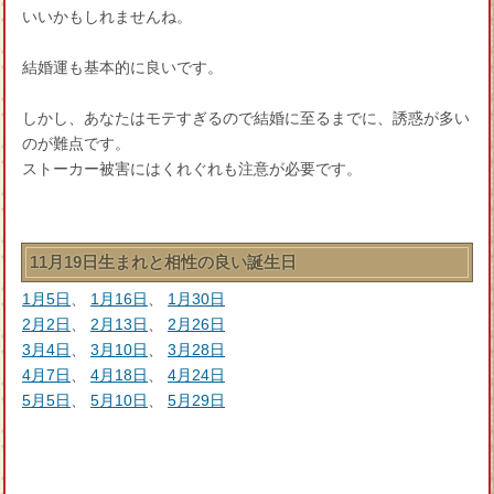
いいかもしれませんね。
結婚運も基本的に良いです。
しかし、あなたはモテすぎるので結婚に至るまでに、誘惑が多い
のが難点です。
ストーカー被害にはくれぐれも注意が必要です。
11月19日生まれと相性の良い誕生日
1月5日
、
1月16日
、
1月30日
2月2日
、
2月13日
、
2月26日
3月4日
、
3月10日
、
3月28日
4月7日
、
4月18日
、
4月24日
5月5日
、
5月10日
、
5月29日