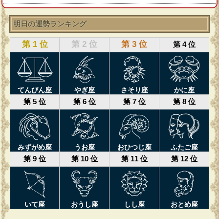
明日の運勢ランキング
第 1 位
第 2 位
第 3 位
第 4 位
てんびん座
やぎ座
さそり座
かに座
第 5 位
第 6 位
第 7 位
第 8 位
みずがめ座
うお座
おひつじ座
ふたご座
第 9 位
第 10 位
第 11 位
第 12 位
いて座
おうし座
しし座
おとめ座