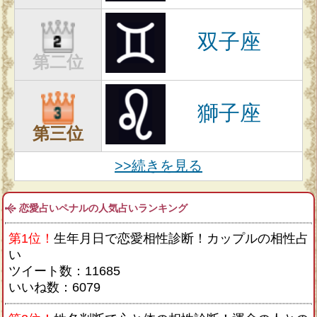
双子座
第二位
獅子座
第三位
>>続きを見る
恋愛占いペナルの人気占いランキング
第1位！
生年月日で恋愛相性診断！カップルの相性占
い
ツイート数：11685
いいね数：6079