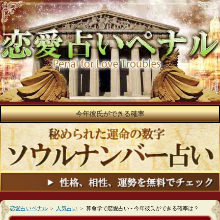
今年彼氏ができる確率
恋愛占いペナル
＞
人気占い
＞
算命学で恋愛占い ‐ 今年彼氏ができる確率は？