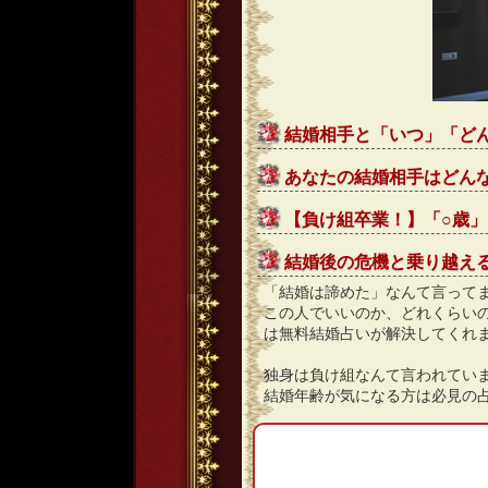
結婚相手と「いつ」「ど
あなたの結婚相手はどん
【負け組卒業！】「○歳
結婚後の危機と乗り越え
「結婚は諦めた」なんて言って
この人でいいのか、どれくらい
は無料結婚占いが解決してくれ
独身は負け組なんて言われてい
結婚年齢が気になる方は必見の