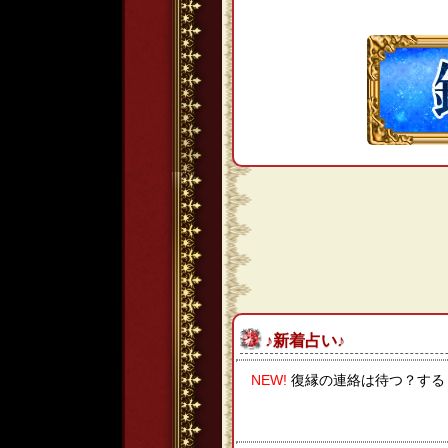
♪新着占い♪
NEW!
復縁の連絡は待つ？する