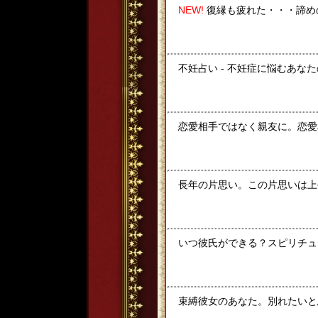
NEW!
復縁も疲れた・・・諦め
不妊占い - 不妊症に悩むあな
恋愛相手ではなく親友に。恋愛
長年の片思い。この片思いは上
いつ彼氏ができる？スピリチュ
束縛彼女のあなた。別れたいと