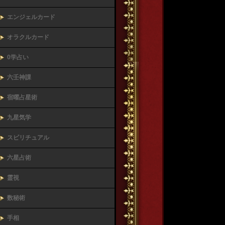
エンジェルカード
オラクルカード
0学占い
六壬神課
宿曜占星術
九星気学
スピリチュアル
六星占術
霊視
数秘術
手相