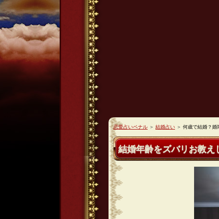
恋愛占いペナル
＞
結婚占い
＞
何歳で結婚？婚
結婚年齢をズバリお教え