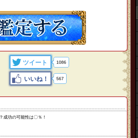
ツイート
1086
いいね！
567
？成功の可能性は〇％！