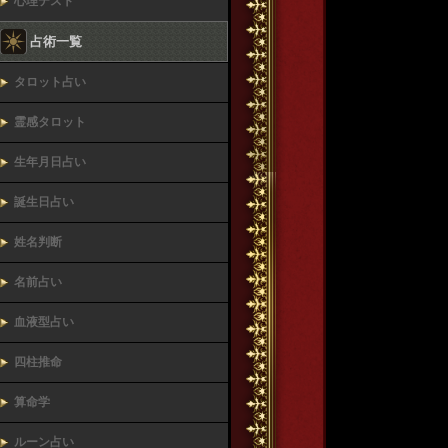
心理テスト
占術一覧
タロット占い
霊感タロット
生年月日占い
誕生日占い
姓名判断
名前占い
血液型占い
四柱推命
算命学
ルーン占い