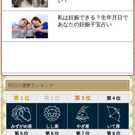
い！
私は妊娠できる？生年月日で
あなたの妊娠子宝占い
明日の運勢ランキング
第 1 位
第 2 位
第 3 位
第 4 位
みずがめ座
しし座
やぎ座
いて座
第 5 位
第 6 位
第 7 位
第 8 位