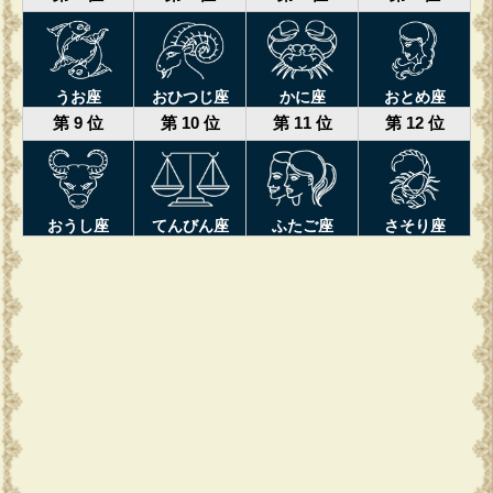
うお座
おひつじ座
かに座
おとめ座
第 9 位
第 10 位
第 11 位
第 12 位
おうし座
てんびん座
ふたご座
さそり座