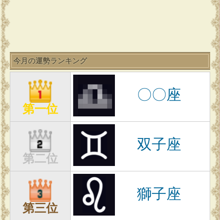
今月の運勢ランキング
〇〇座
第一位
双子座
第二位
獅子座
第三位