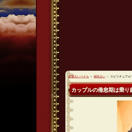
恋愛占いペナル
＞
相性占い
＞
スピリチュアル
カップルの倦怠期は乗り