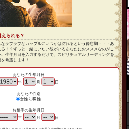
越えられる？
んなラブラブなカップルにいつかは訪れるという倦怠期・・・あ
れる！？ずっと一緒にいたい彼がいるあなたにおススメなのがこ
い。生年月日を入力するだけで、スピリチュアルリーディングを
期を暴露します！
あなたの生年月日
年
月
日
あなたの性別
女性
男性
お相手の生年月日
年
月
日