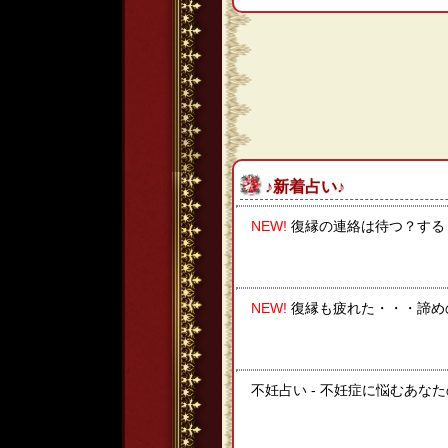
♪新着占い♪
NEW!
復縁の連絡は待つ？する
NEW!
復縁も疲れた・・・諦め
不妊占い - 不妊症に悩むあな