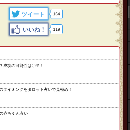
ツイート
164
いいね！
119
？成功の可能性は〇％！
のタイミングをタロット占いで見極め！
たの赤ちゃん占い