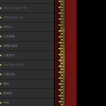
エンジェルカード
オラクルカード
0学占い
六壬神課
宿曜占星術
九星気学
スピリチュアル
六星占術
霊視
数秘術
手相