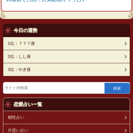
今日の運勢
1位：？？？座
2位：しし座
3位：やぎ座
検索
恋愛占い一覧
相性占い
片思い占い