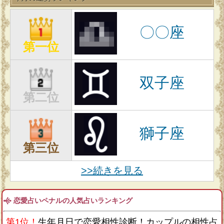
〇〇座
第一位
双子座
第二位
獅子座
第三位
>>続きを見る
恋愛占いペナルの人気占いランキング
第1位！
生年月日で恋愛相性診断！カップルの相性占