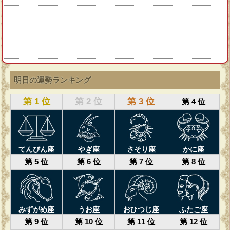
明日の運勢ランキング
第 1 位
第 2 位
第 3 位
第 4 位
てんびん座
やぎ座
さそり座
かに座
第 5 位
第 6 位
第 7 位
第 8 位
みずがめ座
うお座
おひつじ座
ふたご座
第 9 位
第 10 位
第 11 位
第 12 位