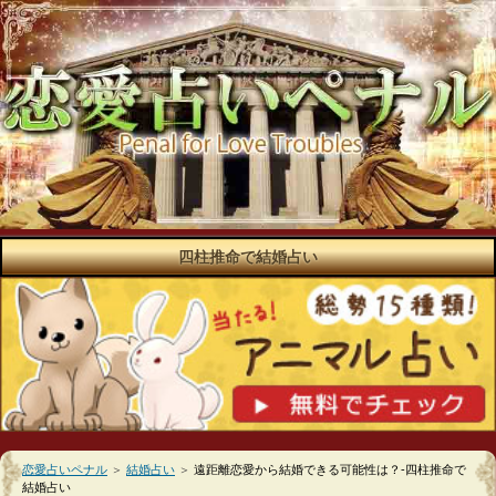
四柱推命で結婚占い
恋愛占いペナル
＞
結婚占い
＞
遠距離恋愛から結婚できる可能性は？-四柱推命で
結婚占い