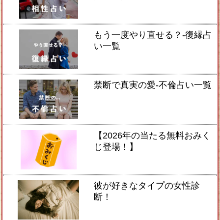
もう一度やり直せる？-復縁占
い一覧
禁断で真実の愛-不倫占い一覧
【2026年の当たる無料おみく
じ登場！】
彼が好きなタイプの女性診
断！