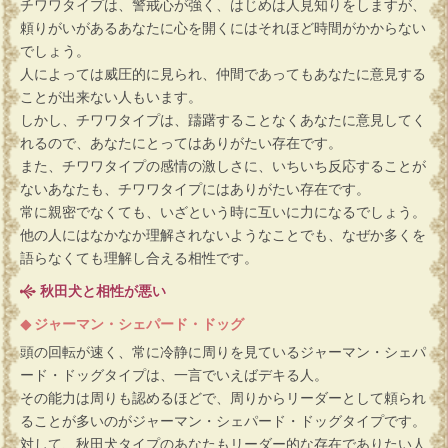
チワワタイプは、警戒心が強く、はじめは人見知りをしますが、
頼りがいがあるあなたに心を開くにはそれほど時間がかからない
でしょう。
人によっては威圧的に見られ、仲間であってもあなたに意見する
ことが出来ない人もいます。
しかし、チワワタイプは、躊躇することなくあなたに意見してく
れるので、あなたにとってはありがたい存在です。
また、チワワタイプの感情の激しさに、いちいち反応することが
ないあなたも、チワワタイプにはありがたい存在です。
常に親密でなくても、いざという時に互いに力になるでしょう。
他の人にはなかなか理解されないようなことでも、なぜか多くを
語らなくても理解し合える相性です。
秋田犬と相性が悪い
ジャーマン・シェパード・ドッグ
頭の回転が速く、常に冷静に周りを見ているジャーマン・シェパ
ード・ドッグタイプは、一言でいえばデキる人。
その能力は周りも認めるほどで、周りからリーダーとして頼られ
ることが多いのがジャーマン・シェパード・ドッグタイプです。
対して、秋田犬タイプのあなたもリーダー的な存在でありたい人