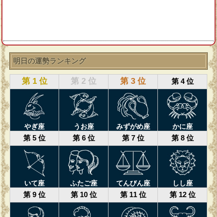
明日の運勢ランキング
第 1 位
第 2 位
第 3 位
第 4 位
やぎ座
うお座
みずがめ座
かに座
第 5 位
第 6 位
第 7 位
第 8 位
いて座
ふたご座
てんびん座
しし座
第 9 位
第 10 位
第 11 位
第 12 位