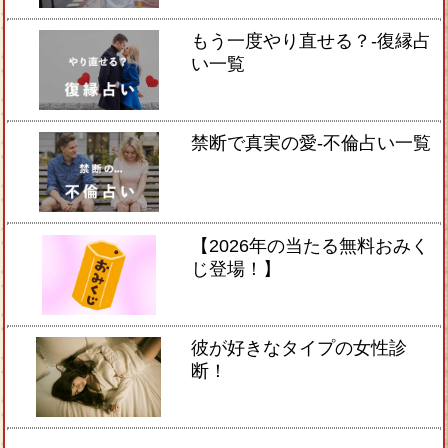
もう一度やり直せる？-復縁占
い一覧
禁断で真実の愛-不倫占い一覧
【2026年の当たる無料おみく
じ登場！】
彼が好きなタイプの女性診
断！