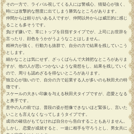
その一方で、ライバル視してくる人には警戒心、猜疑心が強く、
時には攻撃的な態度に出てしまう勝気なところがあります。
仲間からは頼りがいある人ですが、仲間以外からは威圧的に感じ
ることも多そうです。
負けず嫌いで、常にトップを目指すタイプでが、上司にお世辞を
言ったり、顔色をうかがうようなことはしません。
精神力が強く、行動力も抜群で、自分の力で結果を残していこう
とします。
細かなことは気にせず、ざっくばらんで大雑把なところがありま
すが、他の人が思いつかないような発想をし、結果を残していく
ので、周りも認めざるを得ないところがあります。
独立心が強いので、自分の力で起業する人が多いのも秋田犬の特
徴です。
スケールの大きい印象を与える秋田犬タイプですが、恋愛となる
と奥手です。
意中の人の前では、普段の姿が想像できないほど緊張し、言いた
いことも言えなくなってしまうタイプです。
成功の確信がもてなければ自分から告白することもありません。
しかし、恋愛が成就すると、一途に相手を守ろうとし、男女共に