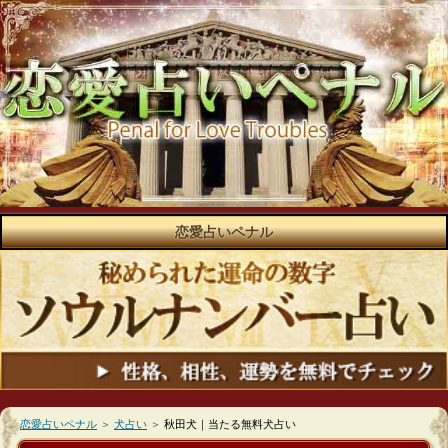
恋愛占いペナル
恋愛占いペナル
＞
犬占い
＞
秋田犬｜当たる無料犬占い