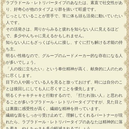
ラブラドール・レトリバータイプのあなたは、素直で社交性があ
り、好奇心が他のタイプより群を抜いて旺盛です。
じっとしていることが苦手で、常に体も頭も活発に動いていたい
人です。
その活発さは、周りからみると疲れを知らない人に見えるほど
で、多少やんちゃに見えるかもしれません。
知らない人にもざっくばらんに接し、すぐに打ち解ける才能の持
ち主。
明るい性格なので、グループのムードメーカー的な存在になる人
が多いでしょう。
「人の役に立ちたい」という奉仕精神が高く、献身的に人のため
に尽くします。
目下の人や困っている人を見ると放っておけず、時には自分のこ
とは後回しにしても人に尽くすことを優先します。
明るくチャキチャキと行動するので、「打たれ強い人」と思われ
ることが多いラブラドール・レトリバータイプですが、見た目と
は裏腹に感受性が高く、繊細な精神を持っています。
繊細な面をしっかり受け止めて、理解してくれるパートナーが現
れたら、ラブラドール・レトリバータイプのあなたは精神的に落
ち着き、やんちゃさも多少軽減されるでしょう。