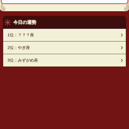
今日の運勢
1位：？？？座
2位：やぎ座
3位：みずがめ座