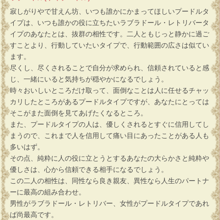
寂しがりやで甘えん坊、いつも誰かにかまってほしいプードルタ
イプは、いつも誰かの役に立ちたいラブラドール・レトリバータ
イプのあなたとは、抜群の相性です。二人ともじっと静かに過ご
すことより、行動していたいタイプで、行動範囲の広さは似てい
ます。
尽くし、尽くされることで自分が求められ、信頼されていると感
じ、一緒にいると気持ちが穏やかになるでしょう。
時々おいしいところだけ取って、面倒なことは人に任せるチャッ
カリしたところがあるプードルタイプですが、あなたにとっては
そこがまた面倒を見てあげたくなるところ。
また、プードルタイプの人は、優しくされるとすぐに信用してし
まうので、これまで人を信用して痛い目にあったことがある人も
多いはず。
その点、純粋に人の役に立とうとするあなたの大らかさと純粋や
優しさは、心から信頼できる相手になるでしょう。
この二人の相性は、同性なら良き親友、異性なら人生のパートナ
ーに最高の組み合わせ。
男性がラブラドール・レトリバー、女性がプードルタイプであれ
ば尚最高です。