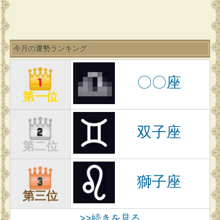
今月の運勢ランキング
〇〇座
第一位
双子座
第二位
獅子座
第三位
>>続きを見る