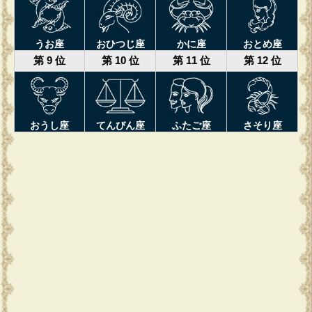
うお座
おひつじ座
かに座
おとめ座
第 9 位
第 10 位
第 11 位
第 12 位
おうし座
てんびん座
ふたご座
さそり座