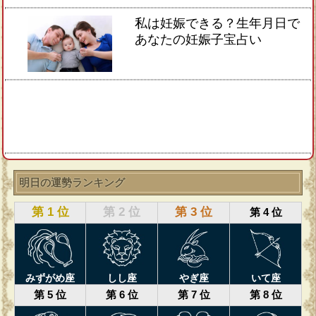
私は妊娠できる？生年月日で
あなたの妊娠子宝占い
明日の運勢ランキング
第 1 位
第 2 位
第 3 位
第 4 位
みずがめ座
しし座
やぎ座
いて座
第 5 位
第 6 位
第 7 位
第 8 位