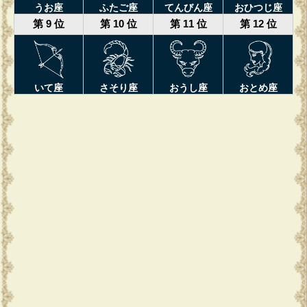
うお座
ふたご座
てんびん座
おひつじ座
第 9 位
第 10 位
第 11 位
第 12 位
いて座
さそり座
おうし座
おとめ座