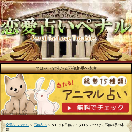
タロットで分かる不倫相手の本音
恋愛占いペナル
＞
不倫占い
＞
タロット不倫占い-タロットで分かる不倫相手の本
音