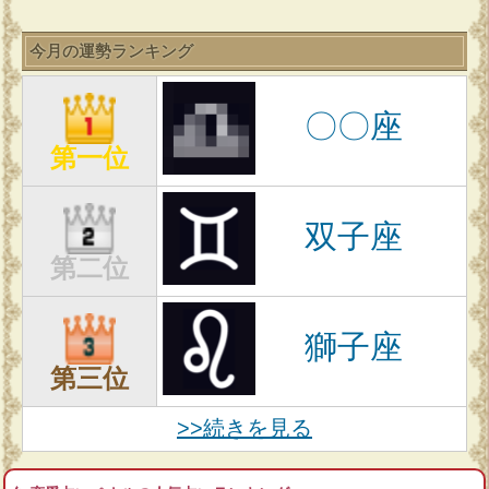
今月の運勢ランキング
〇〇座
第一位
双子座
第二位
獅子座
第三位
>>続きを見る