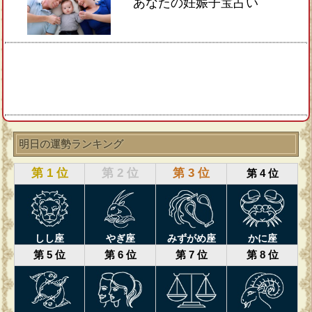
あなたの妊娠子宝占い
明日の運勢ランキング
第 1 位
第 2 位
第 3 位
第 4 位
しし座
やぎ座
みずがめ座
かに座
第 5 位
第 6 位
第 7 位
第 8 位