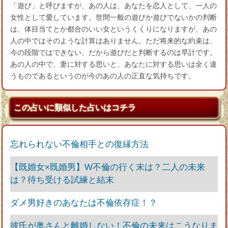
「遊び」と呼びますが、あの人は、あなたを恋人として、一人の
女性として愛しています。世間一般の遊びか遊びでないかの判断
は、体目当てとか都合のいい女というくくりになりますが、あの
人の中ではそのような計算はありません。ただ将来的な約束は、
今の段階ではできない、だから遊びだと判断するのは早計です。
あの人の中で、妻に対する思いと、あなたに対する思いは全く違
うものであるというのが今のあの人の正直な気持ちです。
この占いに類似した占いはコチラ
忘れられない不倫相手との復縁方法
【既婚女×既婚男】W不倫の行く末は？二人の未来
は？待ち受ける試練と結末
ダメ男好きのあなたは不倫依存症！？
彼氏が奥さんと離婚しない！不倫の未来はこうなりま