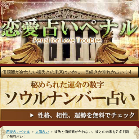
価値観が合わない彼氏との未来はいかに。長続きか別れか占います。
恋愛占いペナル
＞
人気占い
＞
彼氏と価値観が合わない。彼との未来を姓名判断
で無料占い！