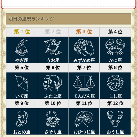
明日の運勢ランキング
第 1 位
第 2 位
第 3 位
第 4 位
やぎ座
うお座
みずがめ座
かに座
第 5 位
第 6 位
第 7 位
第 8 位
いて座
ふたご座
てんびん座
しし座
第 9 位
第 10 位
第 11 位
第 12 位
おとめ座
さそり座
おひつじ座
おうし座