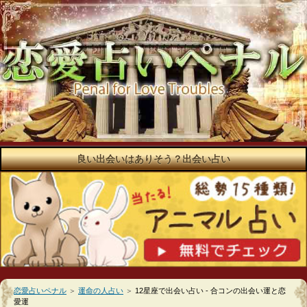
良い出会いはありそう？出会い占い
恋愛占いペナル
＞
運命の人占い
＞
12星座で出会い占い - 合コンの出会い運と恋
愛運