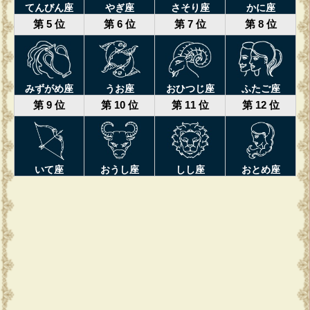
てんびん座
やぎ座
さそり座
かに座
第 5 位
第 6 位
第 7 位
第 8 位
みずがめ座
うお座
おひつじ座
ふたご座
第 9 位
第 10 位
第 11 位
第 12 位
いて座
おうし座
しし座
おとめ座