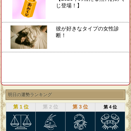
じ登場！】
彼が好きなタイプの女性診
断！
明日の運勢ランキング
第 1 位
第 2 位
第 3 位
第 4 位