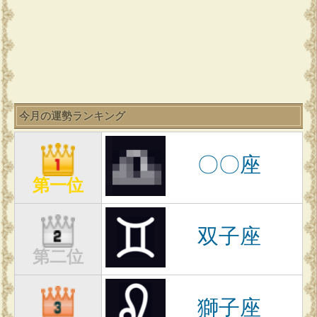
今月の運勢ランキング
〇〇座
第一位
双子座
第二位
獅子座