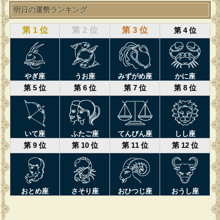
明日の運勢ランキング
第 1 位
第 2 位
第 3 位
第 4 位
やぎ座
うお座
みずがめ座
かに座
第 5 位
第 6 位
第 7 位
第 8 位
いて座
ふたご座
てんびん座
しし座
第 9 位
第 10 位
第 11 位
第 12 位
おとめ座
さそり座
おひつじ座
おうし座