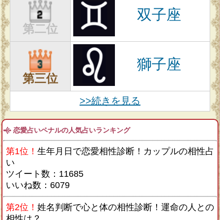
双子座
第二位
獅子座
第三位
>>続きを見る
恋愛占いペナルの人気占いランキング
第1位！
生年月日で恋愛相性診断！カップルの相性占
い
ツイート数：11685
いいね数：6079
第2位！
姓名判断で心と体の相性診断！運命の人との
相性は？