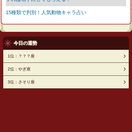
15種類で判別！人気動物キャラ占い
今日の運勢
1位：？？？座
2位：やぎ座
3位：さそり座