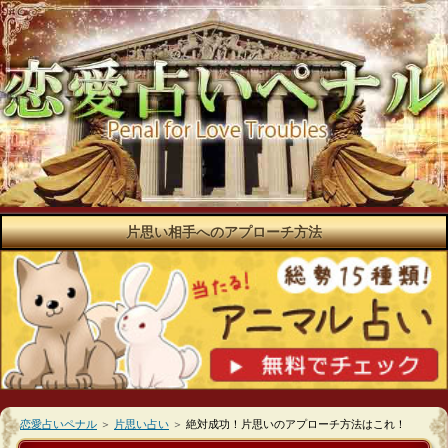
片思い相手へのアプローチ方法
恋愛占いペナル
＞
片思い占い
＞
絶対成功！片思いのアプローチ方法はこれ！