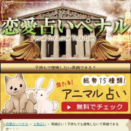
子持ちで後悔しない再婚できる？
恋愛占いペナル
＞
人気占い
＞
再婚占い！子持ちでも後悔しないで再婚できる
か・・・