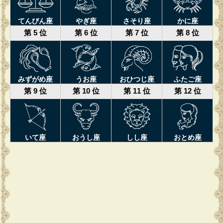
てんびん座
やぎ座
さそり座
かに座
第 5 位
第 6 位
第 7 位
第 8 位
みずがめ座
うお座
おひつじ座
ふたご座
第 9 位
第 10 位
第 11 位
第 12 位
いて座
おうし座
しし座
おとめ座