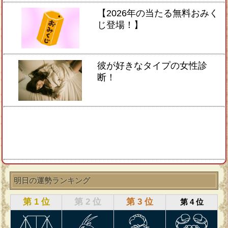
【2026年の当たる無料おみく
じ登場！】
彼が好きなタイプの女性診
断！
明日の運勢ランキング
第 1 位
第 2 位
第 3 位
第 4 位