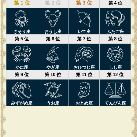
第 1 位
第 2 位
第 3 位
第 4 位
さそり座
おうし座
いて座
ふたご座
第 5 位
第 6 位
第 7 位
第 8 位
かに座
やぎ座
おひつじ座
しし座
第 9 位
第 10 位
第 11 位
第 12 位
みずがめ座
うお座
おとめ座
てんびん座