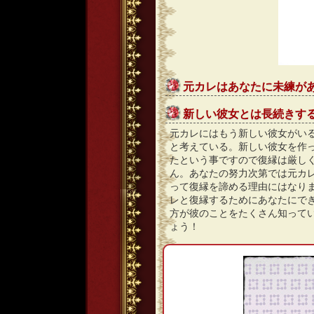
元カレはあなたに未練が
新しい彼女とは長続きす
元カレにはもう新しい彼女がい
と考えている。新しい彼女を作
たという事ですので復縁は厳し
ん。あなたの努力次第では元カ
って復縁を諦める理由にはなり
レと復縁するためにあなたにで
方が彼のことをたくさん知って
ょう！