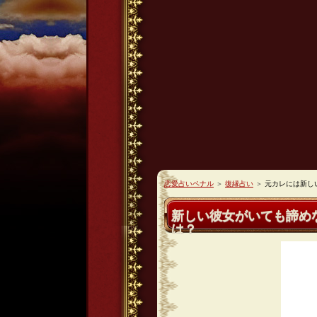
恋愛占いペナル
＞
復縁占い
＞
元カレには新し
新しい彼女がいても諦め
は？