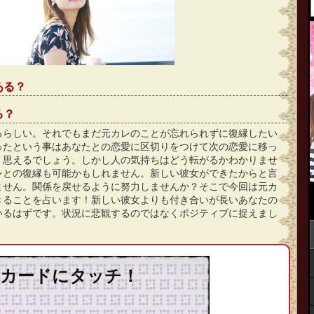
ある？
る？
るらしい。それでもまだ元カレのことが忘れられずに復縁したい
ったという事はあなたとの恋愛に区切りをつけて次の恋愛に移っ
く思えるでしょう。しかし人の気持ちはどう転がるかわかりませ
レとの復縁も可能かもしれません。新しい彼女ができたからと言
ません。関係を戻せるように努力しませんか？そこで今回は元カ
きることを占います！新しい彼女よりも付き合いが長いあなたの
いるはずです。状況に悲観するのではなくポジティブに捉えまし
カードにタッチ！