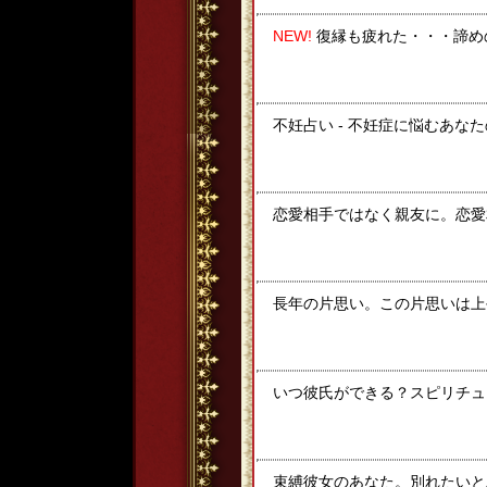
NEW!
復縁も疲れた・・・諦め
不妊占い - 不妊症に悩むあな
恋愛相手ではなく親友に。恋愛
長年の片思い。この片思いは上
いつ彼氏ができる？スピリチュ
束縛彼女のあなた。別れたいと