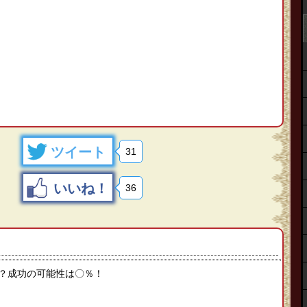
ツイート
31
いいね！
36
？成功の可能性は〇％！