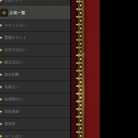
心理テスト
占術一覧
タロット占い
霊感タロット
生年月日占い
誕生日占い
姓名判断
名前占い
血液型占い
四柱推命
算命学
ルーン占い