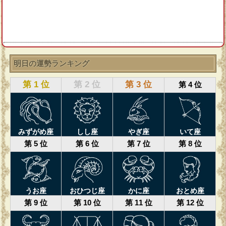
明日の運勢ランキング
第 1 位
第 2 位
第 3 位
第 4 位
みずがめ座
しし座
やぎ座
いて座
第 5 位
第 6 位
第 7 位
第 8 位
うお座
おひつじ座
かに座
おとめ座
第 9 位
第 10 位
第 11 位
第 12 位