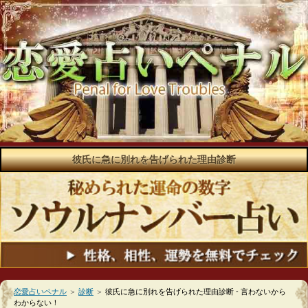
彼氏に急に別れを告げられた理由診断
恋愛占いペナル
＞
診断
＞
彼氏に急に別れを告げられた理由診断 - 言わないから
わからない！