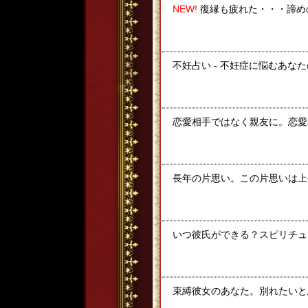
NEW!
復縁も疲れた・・・諦め
不妊占い - 不妊症に悩むあな
恋愛相手ではなく親友に。恋愛
長年の片思い。この片思いは上
いつ彼氏ができる？スピリチュ
束縛彼女のあなた。別れたいと