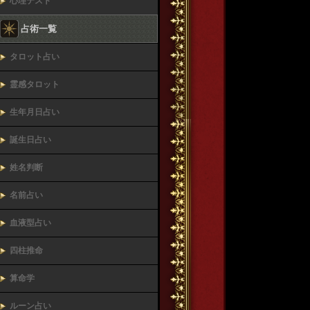
心理テスト
占術一覧
タロット占い
霊感タロット
生年月日占い
誕生日占い
姓名判断
名前占い
血液型占い
四柱推命
算命学
ルーン占い