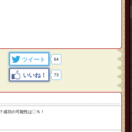
ツイート
64
いいね！
73
？成功の可能性は〇％！