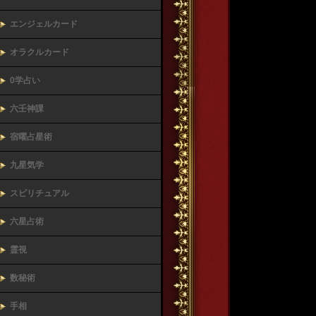
エンジェルカード
オラクルカード
0学占い
六壬神課
宿曜占星術
九星気学
スピリチュアル
六星占術
霊視
数秘術
手相