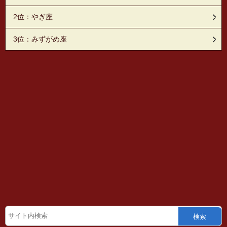
2位：やぎ座
3位：みずがめ座
検索