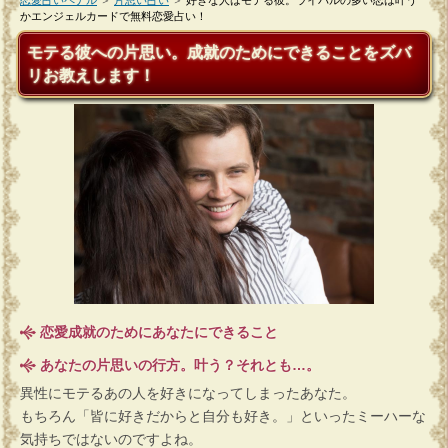
恋愛占いペナル
＞
片思い占い
＞
好きな人はモテる彼。ライバルの多い恋は叶う
かエンジェルカードで無料恋愛占い！
モテる彼への片思い。成就のためにできることをズバ
リお教えします！
恋愛成就のためにあなたにできること
あなたの片思いの行方。叶う？それとも…。
異性にモテるあの人を好きになってしまったあなた。
もちろん「皆に好きだからと自分も好き。」といったミーハーな
気持ちではないのですよね。