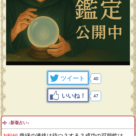
ツイート
40
いいね！
47
♪新着占い♪
NEW!
復縁の連絡は待つ？する？成功の可能性は