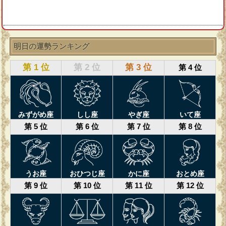
明日の運勢ランキング
第 1 位
第 2 位
第 3 位
第 4 位
みずがめ座
しし座
やぎ座
いて座
第 5 位
第 6 位
第 7 位
第 8 位
うお座
おひつじ座
かに座
おとめ座
第 9 位
第 10 位
第 11 位
第 12 位