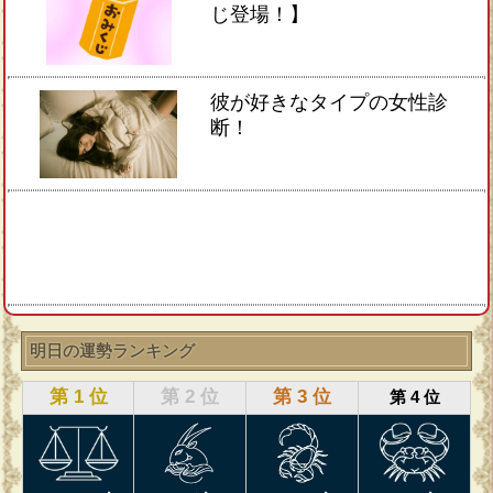
じ登場！】
彼が好きなタイプの女性診
断！
明日の運勢ランキング
第 1 位
第 2 位
第 3 位
第 4 位