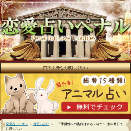
口下手男性の彼に片思い
恋愛占いペナル
＞
片思い占い
＞
口下手男性への告白はする？待つ？-生年月日で
片思い占い