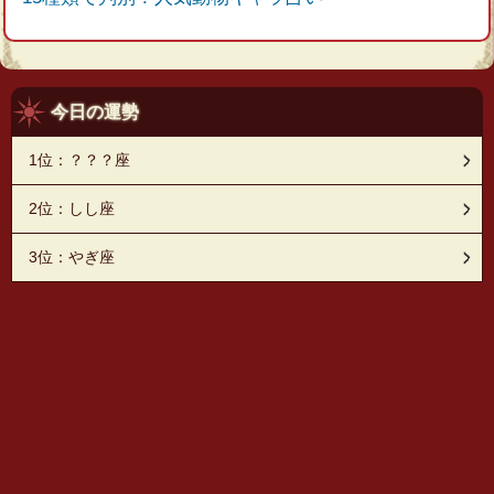
今日の運勢
1位：？？？座
2位：しし座
3位：やぎ座