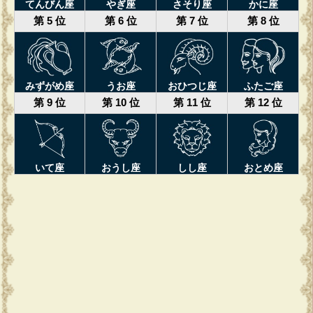
てんびん座
やぎ座
さそり座
かに座
第 5 位
第 6 位
第 7 位
第 8 位
みずがめ座
うお座
おひつじ座
ふたご座
第 9 位
第 10 位
第 11 位
第 12 位
いて座
おうし座
しし座
おとめ座