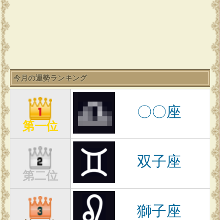
今月の運勢ランキング
〇〇座
第一位
双子座
第二位
獅子座