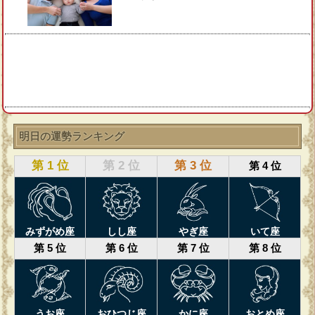
明日の運勢ランキング
第 1 位
第 2 位
第 3 位
第 4 位
みずがめ座
しし座
やぎ座
いて座
第 5 位
第 6 位
第 7 位
第 8 位
うお座
おひつじ座
かに座
おとめ座