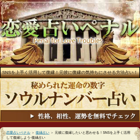
SNSを上手く活用して復縁！元彼に復縁の気持ちにさせる方法占い！
恋愛占いペナル
＞
復縁占い
＞
元彼に復縁したいと思わせる！SNSを上手く活用
して復縁しよう-復縁占い