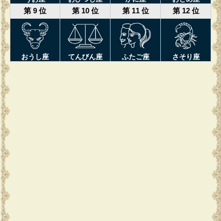
第 9 位
第 10 位
第 11 位
第 12 位
おうし座
てんびん座
ふたご座
さそり座