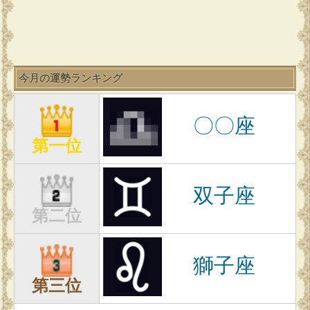
今月の運勢ランキング
〇〇座
第一位
双子座
第二位
獅子座
第三位