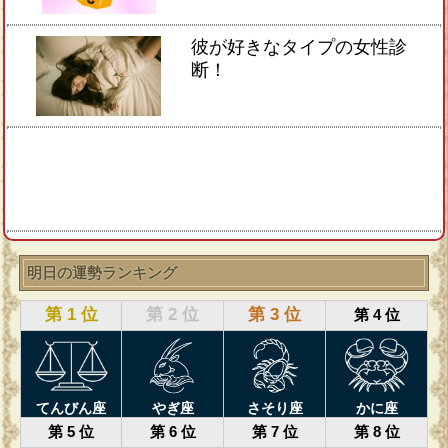
彼が好きなタイプの女性診
断！
明日の運勢ランキング
第 1 位
第 2 位
第 3 位
第 4 位
てんびん座
やぎ座
さそり座
かに座
第 5 位
第 6 位
第 7 位
第 8 位