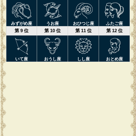
みずがめ座
うお座
おひつじ座
ふたご座
第 9 位
第 10 位
第 11 位
第 12 位
いて座
おうし座
しし座
おとめ座