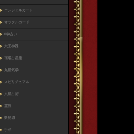
エンジェルカード
オラクルカード
0学占い
六壬神課
宿曜占星術
九星気学
スピリチュアル
六星占術
霊視
数秘術
手相