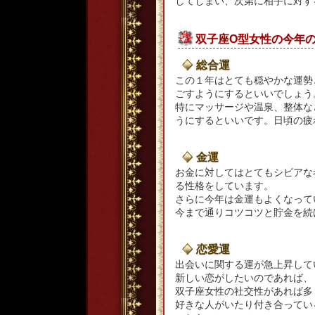
してしまい、次第に相手に対す
双子座O型女性の今年
総合運
この１年はとても穏やかな運勢
ごすようにするといいでしょう
特にマッサージや温泉、整体な
うにするといいです。日頃の疲
金運
お金に対してはとてもシビアな
る性格をしています。
さらに今年は金運もよくなって
今まで通りコツコツと貯金を続
恋愛運
出会いに関する運が急上昇して
新しい恋がしたいのであれば、
双子座女性の社交性があれば多
好きな人がいたり付き合ってい