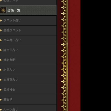
心理テスト
占術一覧
タロット占い
霊感タロット
生年月日占い
誕生日占い
姓名判断
名前占い
血液型占い
四柱推命
算命学
ルーン占い