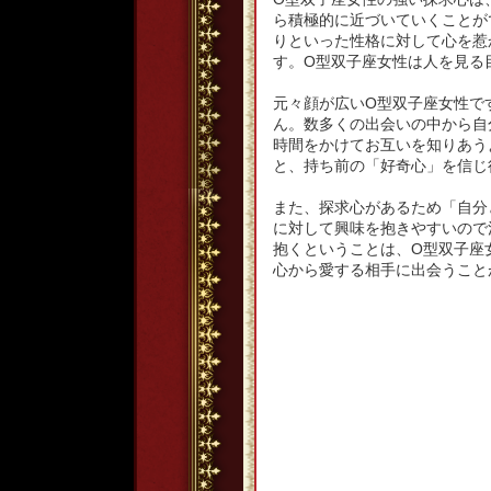
ら積極的に近づいていくことが
りといった性格に対して心を惹
す。O型双子座女性は人を見る
元々顔が広いO型双子座女性で
ん。数多くの出会いの中から自
時間をかけてお互いを知りあう
と、持ち前の「好奇心」を信じ
また、探求心があるため「自分
に対して興味を抱きやすいので
抱くということは、O型双子座
心から愛する相手に出会うこと