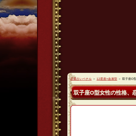
恋愛占いペナル
＞
12星座×血液型
＞
双子座O
双子座O型女性の性格、