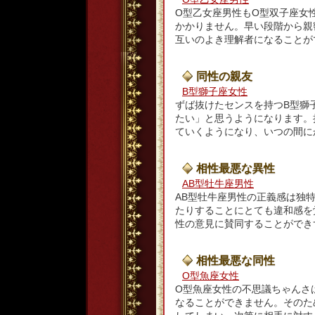
O型乙女座男性もO型双子座女
かかりません。早い段階から親
互いのよき理解者になることが
同性の親友
B型獅子座女性
ずば抜けたセンスを持つB型獅
たい」と思うようになります。
ていくようになり、いつの間に
相性最悪な異性
AB型牡牛座男性
AB型牡牛座男性の正義感は独
たりすることにとても違和感を
性の意見に賛同することができ
相性最悪な同性
O型魚座女性
O型魚座女性の不思議ちゃんさ
なることができません。そのた