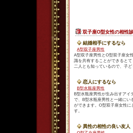
双子座O型女性の相性
結婚相手にするなら
A型双子座男性
A型双子座男性とO型双子座女
識を共有することができるとて
二人とも知っているので、子ど
恋人にするなら
B型水瓶座男性
B型水瓶座男性が生み出すアイ
で、B型水瓶座男性と一緒にい
ができます。O型双子座女性に
す。
異性の相性の良い友人
O型乙女座男性