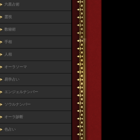
六星占術
霊視
数秘術
手相
人相
オーラソーマ
易学占い
エンジェルナンバー
ソウルナンバー
オーラ診断
色占い