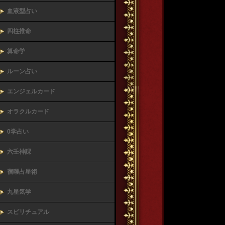
血液型占い
四柱推命
算命学
ルーン占い
エンジェルカード
オラクルカード
0学占い
六壬神課
宿曜占星術
九星気学
スピリチュアル