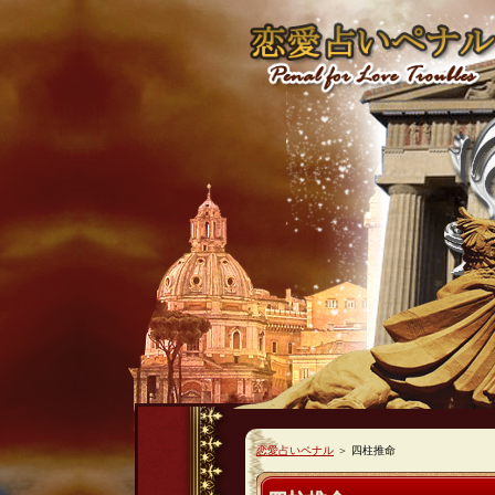
恋愛占いペナル
＞
四柱推命