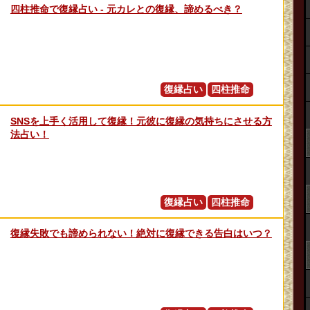
四柱推命で復縁占い - 元カレとの復縁、諦めるべき？
復縁占い
四柱推命
SNSを上手く活用して復縁！元彼に復縁の気持ちにさせる方
法占い！
復縁占い
四柱推命
復縁失敗でも諦められない！絶対に復縁できる告白はいつ？