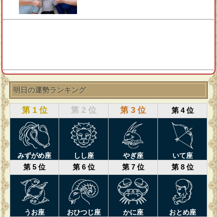
明日の運勢ランキング
第 1 位
第 2 位
第 3 位
第 4 位
みずがめ座
しし座
やぎ座
いて座
第 5 位
第 6 位
第 7 位
第 8 位
うお座
おひつじ座
かに座
おとめ座