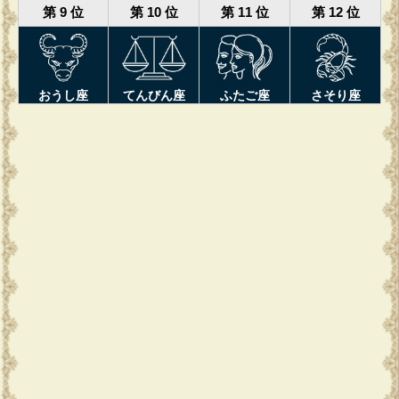
第 9 位
第 10 位
第 11 位
第 12 位
おうし座
てんびん座
ふたご座
さそり座