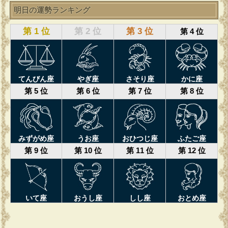
明日の運勢ランキング
第 1 位
第 2 位
第 3 位
第 4 位
てんびん座
やぎ座
さそり座
かに座
第 5 位
第 6 位
第 7 位
第 8 位
みずがめ座
うお座
おひつじ座
ふたご座
第 9 位
第 10 位
第 11 位
第 12 位
いて座
おうし座
しし座
おとめ座