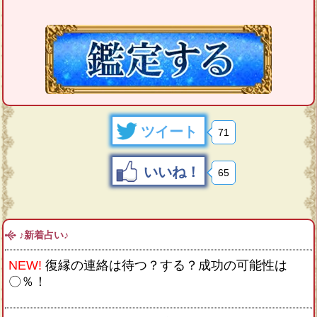
ツイート
71
いいね！
65
♪新着占い♪
NEW!
復縁の連絡は待つ？する？成功の可能性は
〇％！