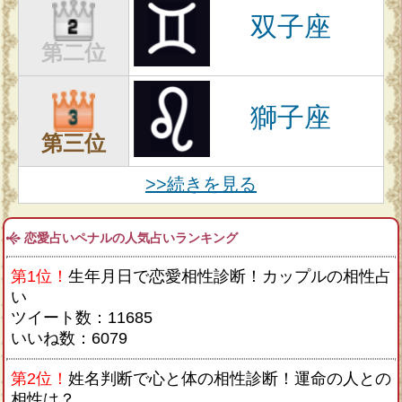
双子座
第二位
獅子座
第三位
>>続きを見る
恋愛占いペナルの人気占いランキング
第1位！
生年月日で恋愛相性診断！カップルの相性占
い
ツイート数：11685
いいね数：6079
第2位！
姓名判断で心と体の相性診断！運命の人との
相性は？