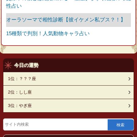
性占い
オーラソーマで相性診断【彼イケメン私ブス？！】
15種類で判別！人気動物キャラ占い
今日の運勢
1位：？？？座
2位：しし座
3位：やぎ座
検索