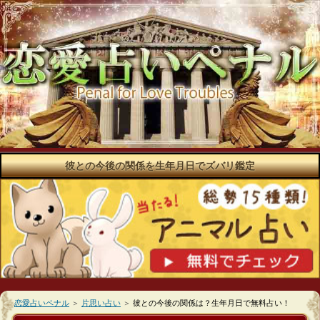
彼との今後の関係を生年月日でズバリ鑑定
恋愛占いペナル
＞
片思い占い
＞
彼との今後の関係は？生年月日で無料占い！