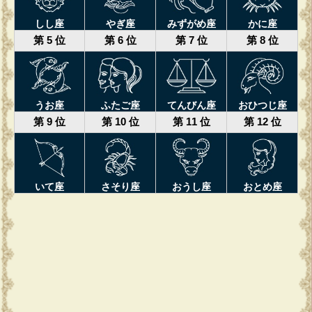
しし座
やぎ座
みずがめ座
かに座
第 5 位
第 6 位
第 7 位
第 8 位
うお座
ふたご座
てんびん座
おひつじ座
第 9 位
第 10 位
第 11 位
第 12 位
いて座
さそり座
おうし座
おとめ座