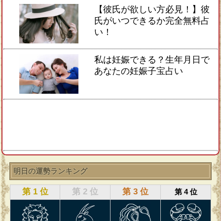
【彼氏が欲しい方必見！】彼
氏がいつできるか完全無料占
い！
私は妊娠できる？生年月日で
あなたの妊娠子宝占い
明日の運勢ランキング
第 1 位
第 2 位
第 3 位
第 4 位