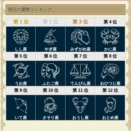
明日の運勢ランキング
第 1 位
第 2 位
第 3 位
第 4 位
しし座
やぎ座
みずがめ座
かに座
第 5 位
第 6 位
第 7 位
第 8 位
うお座
ふたご座
てんびん座
おひつじ座
第 9 位
第 10 位
第 11 位
第 12 位
いて座
さそり座
おうし座
おとめ座