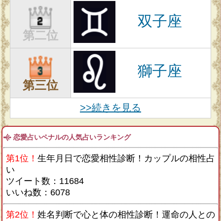
双子座
第二位
獅子座
第三位
>>続きを見る
恋愛占いペナルの人気占いランキング
第1位！
生年月日で恋愛相性診断！カップルの相性占
い
ツイート数：11684
いいね数：6078
第2位！
姓名判断で心と体の相性診断！運命の人との