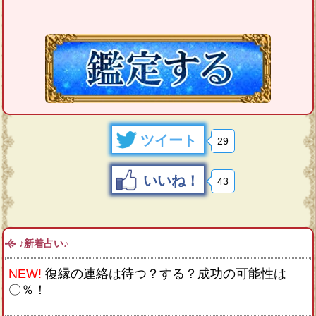
ツイート
29
いいね！
43
♪新着占い♪
NEW!
復縁の連絡は待つ？する？成功の可能性は
〇％！