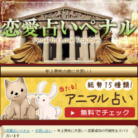
年上男性の彼に片思い！
恋愛占いペナル
＞
片思い占い
＞
年上男性に片思い！恋愛成功の可能性をズバリ
占います