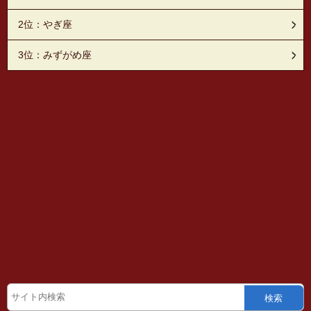
2位：やぎ座
3位：みずがめ座
検索