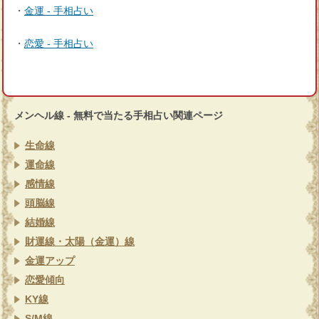
・
金運 - 手相占い
・
恋愛 - 手相占い
メンヘル線 - 無料で当たる手相占い関連ページ
生命線
運命線
感情線
頭脳線
結婚線
財運線・太陽（金運）線
金運アップ
恋愛傾向
KY線
S/M線