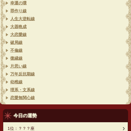
幸運の環
罪作り線
人生大逆転線
大器晩成
大恋愛線
破局線
不倫線
復縁線
片思い線
万年反抗期線
幼稚線
理系・文系線
恋愛無関心線
今日の運勢
1位：？？？座