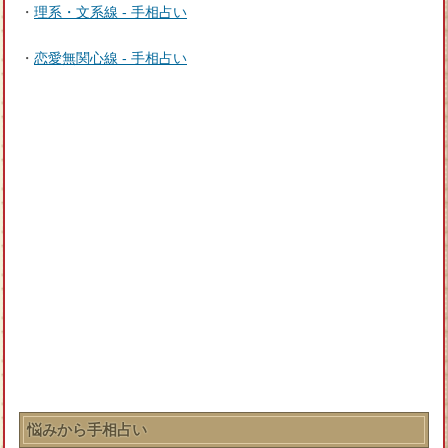
・
理系・文系線 - 手相占い
・
恋愛無関心線 - 手相占い
悩みから手相占い