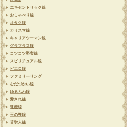
エキセントリック線
おしゃべり線
オタク線
カリスマ線
キャリアウーマン線
グラマラス線
コツコツ堅実線
スピリチュアル線
ピエロ線
ファミリーリング
むだづかい線
ゆるふわ線
愛され線
遺産線
玉の輿線
苦労人線