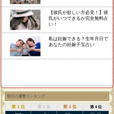
【彼氏が欲しい方必見！】彼
氏がいつできるか完全無料占
い！
私は妊娠できる？生年月日で
あなたの妊娠子宝占い
明日の運勢ランキング
第 1 位
第 2 位
第 3 位
第 4 位