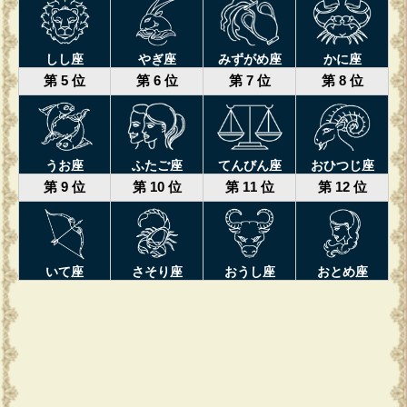
しし座
やぎ座
みずがめ座
かに座
第 5 位
第 6 位
第 7 位
第 8 位
うお座
ふたご座
てんびん座
おひつじ座
第 9 位
第 10 位
第 11 位
第 12 位
いて座
さそり座
おうし座
おとめ座