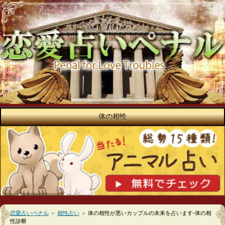
体の相性
恋愛占いペナル
＞
相性占い
＞
体の相性が悪いカップルの未来を占います-体の相
性診断