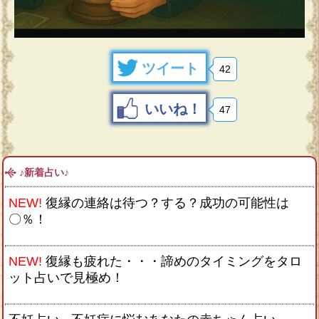
ツイート
42
いいね！
47
♪新着占い♪
NEW!
復縁の連絡は待つ？する？成功の可能性は
〇％！
NEW!
復縁も疲れた・・・諦めのタイミングをタロ
ット占いで見極め！