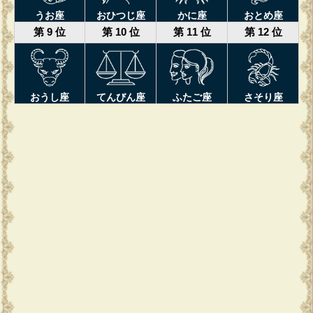
うお座
おひつじ座
かに座
おとめ座
第 9 位
第 10 位
第 11 位
第 12 位
おうし座
てんびん座
ふたご座
さそり座