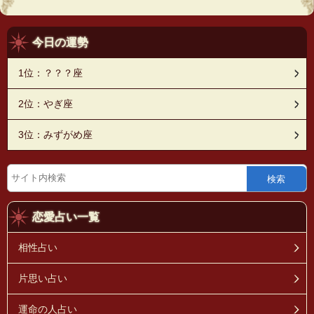
今日の運勢
1位：？？？座
2位：やぎ座
3位：みずがめ座
検索
恋愛占い一覧
相性占い
片思い占い
運命の人占い