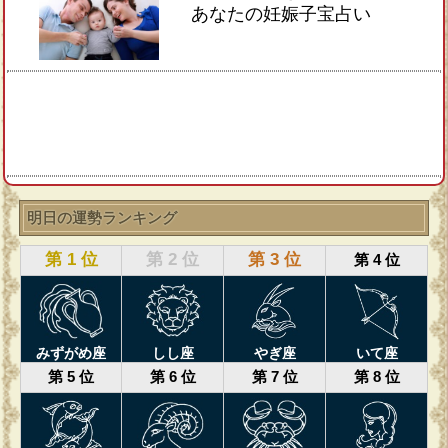
あなたの妊娠子宝占い
明日の運勢ランキング
第 1 位
第 2 位
第 3 位
第 4 位
みずがめ座
しし座
やぎ座
いて座
第 5 位
第 6 位
第 7 位
第 8 位