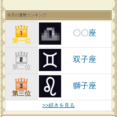
今月の運勢ランキング
〇〇座
第一位
双子座
第二位
獅子座
第三位
>>続きを見る